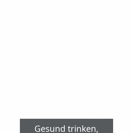
Bühne frei für die
Stars des Sports
Kreis ehrt 160 Aktive für
herausragende Leistungen
Herausragende sportliche