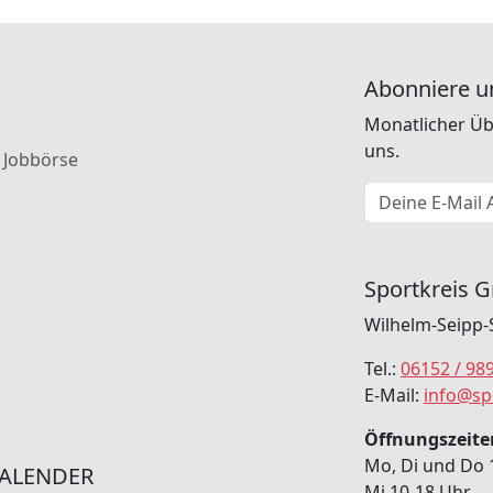
Abonniere u
Monatlicher Üb
uns.
 Jobbörse
E-Mail Adresse
Sportkreis G
Wilhelm-Seipp-
Tel.:
06152 / 98
E-Mail:
info@sp
Öffnungszeiten
Mo, Di und Do 
ALENDER
Mi 10-18 Uhr