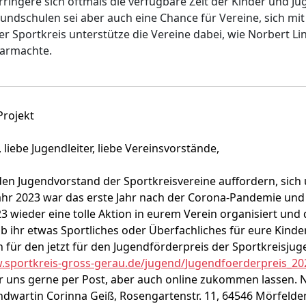
rringere sich oftmals die verfügbare Zeit der Kinder und Ju
undschulen sei aber auch eine Chance für Vereine, sich mi
 Sportkreis unterstütze die Vereine dabei, wie Norbert L
klarmachte.
Projekt
, liebe Jugendleiter, liebe Vereinsvorstände,
en Jugendvorstand der Sportkreisvereine auffordern, sich
ahr 2023 war das erste Jahr nach der Corona-Pandemie und
023 wieder eine tolle Aktion in eurem Verein organisiert un
 ihr etwas Sportliches oder Überfachliches für eure Kinder
für den jetzt für den Jugendförderpreis der Sportkreisjug
sportkreis-gross-gerau.de/jugend/Jugendfoerderpreis_20
 uns gerne per Post, aber auch online zukommen lassen. N
ndwartin Corinna Geiß, Rosengartenstr. 11, 64546 Mörfelde