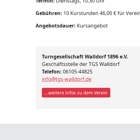
Termin:
Dienstags, 10.30 Uhr
Gebühren:
10 Kurstunden 46,00 € für Verein
Angebotsdauer:
Kursangebot
Turngesellschaft Walldorf 1896 e.V.
Geschäftsstelle der TGS Walldorf
Telefon:
06105-44825
info@tgs-walldorf.de
...weitere Infos zu dem Verein