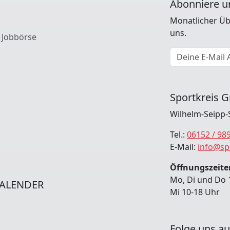
Abonniere u
Monatlicher Üb
uns.
 Jobbörse
E-Mail Adresse
Sportkreis G
Wilhelm-Seipp-
Tel.:
06152 / 98
E-Mail:
info@sp
Öffnungszeiten
Mo, Di und Do 
ALENDER
Mi 10-18 Uhr
Folge uns au