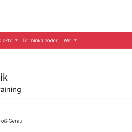
ojekte
Terminkalender
Wir
ik
raining
roß-Gerau