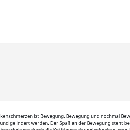
ückenschmerzen ist Bewegung, Bewegung und nochmal Bew
nd gelindert werden. Der Spaß an der Bewegung steht b
örperhaltung durch die Kräftigung der gelenknahen, stabil