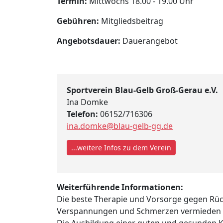
Termin:
Mittwochs 18.00 - 19.00 Uhr
Gebühren:
Mitgliedsbeitrag
Angebotsdauer:
Dauerangebot
Sportverein Blau-Gelb Groß-Gerau e.V.
Ina Domke
Telefon:
06152/716306
ina.domke@blau-gelb-gg.de
...weitere Infos zu dem Verein
Weiterführende Informationen:
Die beste Therapie und Vorsorge gegen R
Verspannungen und Schmerzen vermieden u
Die Ausbildung einer guten und gesunden K