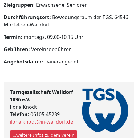
Zielgruppen:
Erwachsene, Senioren
Durchführungsort:
Bewegungsraum der TGS, 64546
Mörfelden-Walldorf
Termin:
montags, 09.00-10.15 Uhr
Gebühren:
Vereinsgebühren
Angebotsdauer:
Dauerangebot
Turngesellschaft Walldorf
1896 e.V.
Ilona Knodt
Telefon:
06105-45239
ilona.knodt@in-walldorf.de
...weitere Infos zu dem Verein