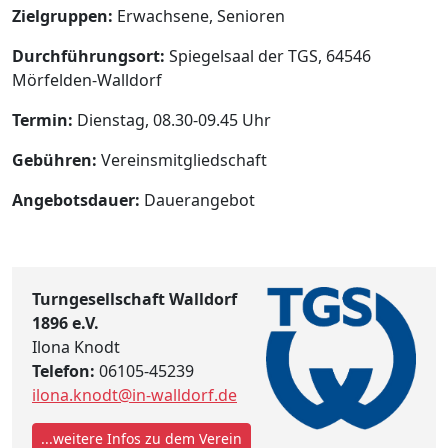
Zielgruppen:
Erwachsene, Senioren
Durchführungsort:
Spiegelsaal der TGS, 64546
Mörfelden-Walldorf
Termin:
Dienstag, 08.30-09.45 Uhr
Gebühren:
Vereinsmitgliedschaft
Angebotsdauer:
Dauerangebot
Turngesellschaft Walldorf
1896 e.V.
Ilona Knodt
Telefon:
06105-45239
ilona.knodt@in-walldorf.de
...weitere Infos zu dem Verein