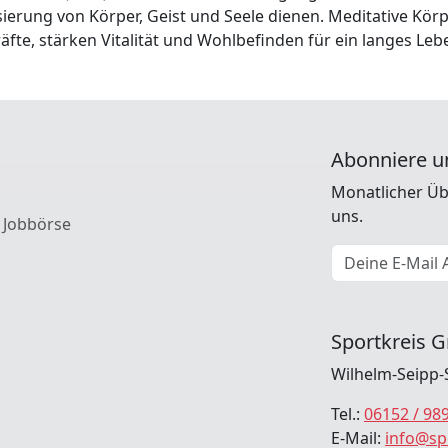
erung von Körper, Geist und Seele dienen. Meditative Kö
räfte, stärken Vitalität und Wohlbefinden für ein langes Leb
Abonniere u
Monatlicher Üb
uns.
 Jobbörse
E-Mail Adresse
Sportkreis G
Wilhelm-Seipp-
Tel.:
06152 / 98
E-Mail:
info@sp