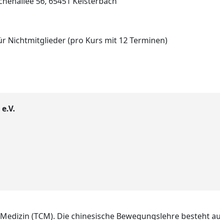
chenallee 56, 65451 Kelsterbach
für Nichtmitglieder (pro Kurs mit 12 Terminen)
e.V.
 Medizin (TCM). Die chinesische Bewegungslehre besteht a