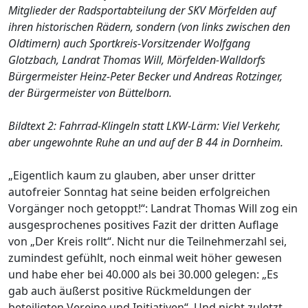
Mitglieder der Radsportabteilung der SKV Mörfelden auf
ihren historischen Rädern, sondern (von links zwischen den
Oldtimern) auch Sportkreis-Vorsitzender Wolfgang
Glotzbach, Landrat Thomas Will, Mörfelden-Walldorfs
Bürgermeister Heinz-Peter Becker und Andreas Rotzinger,
der Bürgermeister von Büttelborn.
Bildtext 2: Fahrrad-Klingeln statt LKW-Lärm: Viel Verkehr,
aber ungewohnte Ruhe an und auf der B 44 in Dornheim.
„Eigentlich kaum zu glauben, aber unser dritter
autofreier Sonntag hat seine beiden erfolgreichen
Vorgänger noch getoppt!“: Landrat Thomas Will zog ein
ausgesprochenes positives Fazit der dritten Auflage
von „Der Kreis rollt“. Nicht nur die Teilnehmerzahl sei,
zumindest gefühlt, noch einmal weit höher gewesen
und habe eher bei 40.000 als bei 30.000 gelegen: „Es
gab auch äußerst positive Rückmeldungen der
beteiligten Vereine und Initiativen“. Und nicht zuletzt