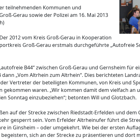
n der teilnehmenden Kommunen und
Groß-Gerau sowie der Polizei am 16. Mai 2013
h)
“. Der 2012 vom Kreis Groß-Gerau in Kooperation
rtkreis Groß-Gerau erstmals durchgeführte „Autofreie Son
„autofreie B44“ zwischen Groß-Gerau und Gernsheim für ein
dann „Vom Altrhein zum Altrhein“. Dies berichteten Landr
 der Vertreter der beteiligten Kommunen, von Kreis und Spo
 gekommen waren. „Wir kommen damit dem vielfach an u
ien Sonntag einzubeziehen“; betonten Will und Glotzbach.
aßen auf der Strecke zwischen Riedstadt-Erfelden und dem
ehr gesperrt sein. Vom Erfelder Altrheinufer führt die Str
e in Ginsheim – oder umgekehrt. Wie bei der ersten Auflage
begeistern, sich an der Strecke zu präsentieren und dort mi