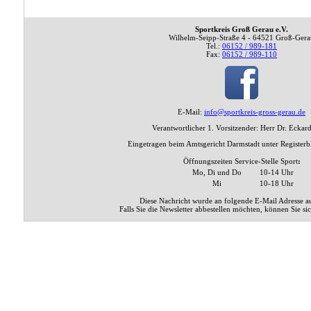
Sportkreis Groß Gerau e.V.
Wilhelm-Seipp-Straße 4 - 64521 Groß-Gera
Tel.:
06152 / 989-181
Fax:
06152 / 989-110
E-Mail:
info@sportkreis-gross-gerau.de
Verantwortlicher 1. Vorsitzender: Herr Dr. Eckard
Eingetragen beim Amtsgericht Darmstadt unter Register
Öffnungszeiten Service-Stelle Sport
:
Mo, Di und Do
10-14 Uhr
Mi
10-18 Uhr
Diese Nachricht wurde an folgende E-Mail Adresse aus
Falls Sie die Newsletter abbestellen möchten, können Sie si