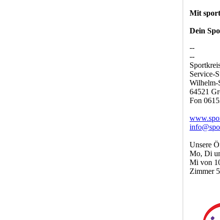
Mit spor
Dein Spo
--
--
Sportkrei
Service-S
Wilhelm-S
64521 Gr
Fon 0615
www.sport
info@spor
Unsere Öf
Mo, Di u
Mi von 1
Zimmer 5