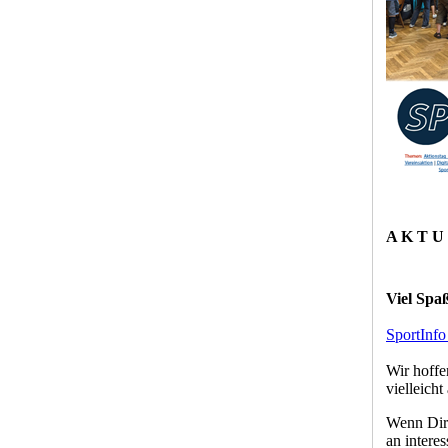
A K T U 
Viel Spa
SportInfo
Wir hoffe
vielleicht
Wenn Dir 
an intere