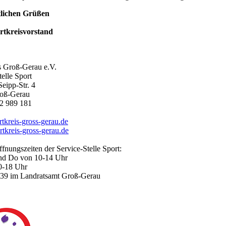
tlichen Grüßen
rtkreisvorstand
s Groß-Gerau e.V.
telle Sport
eipp-Str. 4
oß-Gerau
2 989 181
kreis-gross-gerau.de
tkreis-gross-gerau.de
fnungszeiten der Service-Stelle Sport:
nd Do von 10-14 Uhr
0-18 Uhr
39 im Landratsamt Groß-Gerau