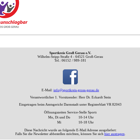
Sportkreis Groß Gerau e.V.
Wilhelm-Seipp-Straße 4 - 64521 Groß-Gerau
Tel.: 06152 / 989-181
E-Mail:
info@sportkreis-gross-gerau.de
Verantwortlicher 1. Vorsitzender: Herr Dr. Eckardt Stein
Eingetragen beim Amtsgericht Darmstadt unter Registerblatt VR 82043
Öffnungszeiten Service-Stelle Sport
:
Mo, Di und Do
10-14 Uhr
Mi
10-18 Uhr
Diese Nachricht wurde an folgende E-Mail Adresse ausgeliefert:
Falls Sie die Newsletter abbestellen möchten, können Sie sich
hier austragen
.