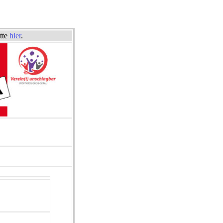
itte
hier
.