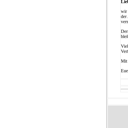
Lie
wir
der
ver
Der
ble
Vie
Ver
Mit
Eue