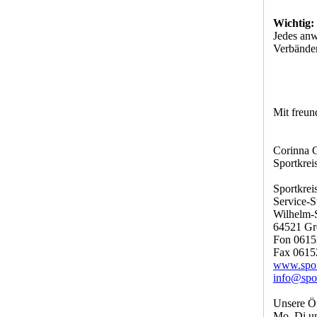
Wichtig:
Jedes anw
Verbänden
Mit freun
Corinna 
Sportkrei
Sportkrei
Service-S
Wilhelm-S
64521 Gr
Fon 0615
Fax 0615
www.sport
info@spor
Unsere Öf
Mo, Di u