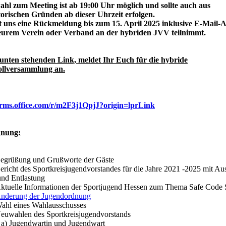
ahl zum Meeting ist ab 19:00 Uhr möglich und sollte auch aus
torischen Gründen ab dieser Uhrzeit erfolgen.
bt uns eine Rückmeldung bis zum 15. April 2025 inklusive E-Mail-
eurem Verein oder Verband an
der hybriden JVV teilni
unten stehenden Link, meldet Ihr Euch für die hybride
llversammlung an.
forms.office.com/r/m2F3j1QpjJ?origin=lprLink
dnung:
üßung und Grußworte der Gäste
ht des Sportkreisjugendvorstandes für die Jahre 2021 -2025 mit Au
ntlastung
lle Informationen der Sportjugend Hessen zum Thema Safe Code 
nderung der Jugendordnung
 eines Wahlausschusses
hlen des Sportkreisjugendvorstands
endwartin und Jugendwart