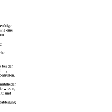
benötigen
wie eine
amm
e
chen
 bei der
mlung
 begrüßen.
mitglieder
ie wissen,
igt sind
ndabteilung