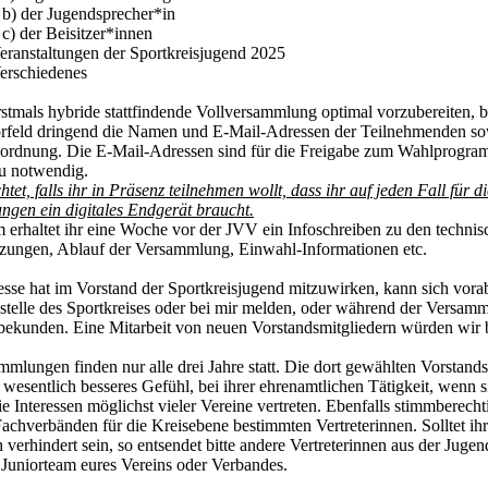
 Jugendsprecher*in
 Beisitzer*innen
staltungen der Sportkreisjugend 2025
schiedenes
stmals hybride stattfindende Vollversammlung optimal vorzubereiten, 
rfeld dringend die Namen und E-Mail-Adressen der Teilnehmenden so
uordnung. Die E-Mail-Adressen sind für die Freigabe zum Wahlprogr
u notwendig.
htet, falls ihr in Präsenz teilnehmen wollt, dass ihr auf jeden Fall für di
gen ein digitales Endgerät braucht.
erhaltet ihr eine Woche vor der JVV ein Infoschreiben zu den technis
zungen, Ablauf der Versammlung, Einwahl-Informationen etc.
esse hat im Vorstand der Sportkreisjugend mitzuwirken, kann sich vorab
stelle des Sportkreises oder bei mir melden, oder während der Versam
 bekunden. Eine Mitarbeit von neuen Vorstandsmitgliedern würden wir
mmlungen finden nur alle drei Jahre statt. Die dort gewählten Vorstands
 wesentlich besseres Gefühl, bei ihrer ehrenamtlichen Tätigkeit, wenn s
ie Interessen möglichst vieler Vereine vertreten. Ebenfalls stimmberecht
achverbänden für die Kreisebene bestimmten Vertreterinnen. Solltet ihr
h verhindert sein, so entsendet bitte andere Vertreterinnen aus der Juge
Juniorteam eures Vereins oder Verbandes.