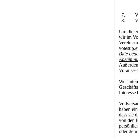
b) der
c) der
7. Veran
8. Ver
Um die er
wir im Vo
Vereinsz
votesup.e
Bitte beac
Abstimmun
Außerdem 
Vorausset
Wer Inter
Geschäfts
Interesse
Vollversa
haben ein
dass sie d
von den F
persönlic
oder dem 