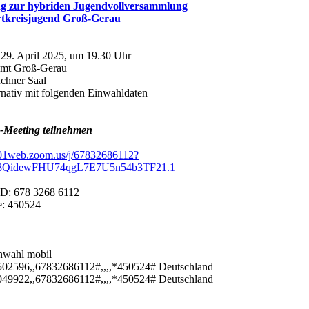
g zur hybriden Jugendvollversammlung
rtkreisjugend Groß-Gerau
29. April 2025, um 19.30 Uhr
amt Groß-Gerau
chner Saal
rnativ mit folgenden Einwahldaten
Meeting teilnehmen
eu01web.zoom.us/j/67832686112?
QidewFHU74qgL7E7U5n54b3TF21.1
ID: 678 3268 6112
: 450524
nwahl mobil
02596,,67832686112#,,,,*450524# Deutschland
49922,,67832686112#,,,,*450524# Deutschland