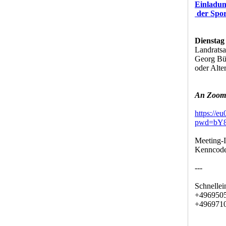
Einladun
der Spo
Dienstag
Landrats
Georg Bü
oder Alte
An Zoom-
https://
pwd=bY8
Meeting-
Kenncode
---
Schnellei
+4969505
+4969710