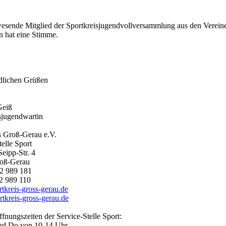
esende Mitglied der Sportkreisjugendvollversammlung aus den Verei
 hat eine Stimme.
dlichen Grüßen
Geiß
sjugendwartin
s Groß-Gerau e.V.
telle Sport
eipp-Str. 4
oß-Gerau
2 989 181
2 989 110
kreis-gross-gerau.de
tkreis-gross-gerau.de
fnungszeiten der Service-Stelle Sport:
nd Do von 10-14 Uhr