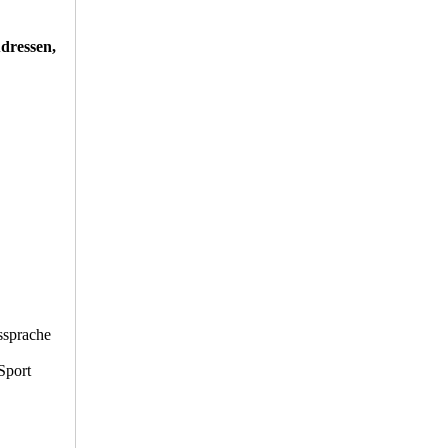
Adressen,
mmt.
ssprache
Sport