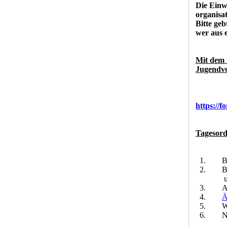
Die Einw
organisa
Bitte ge
wer aus 
Mit dem 
Jugendvo
https://
Tagesor
1. Begr
2. Beric
und E
3. Aktue
4.
Ä
5. Wahl
6. Neuwa
a) Jug